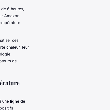
de 6 heures,
sur Amazon
 température
matisé, ces
te chaleur, leur
ologie
pteurs de
.
pérature
ui une
ligne de
positifs