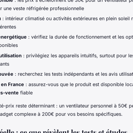
 une veste réfrigérée professionnelle
u
: intérieur climatisé ou activités extérieures en plein soleil
férentes
énergétique
: vérifiez la durée de fonctionnement et les op
ponibles
utilisation
: privilégiez les appareils intuitifs, surtout pour 
ants
rouvée
: recherchez les tests indépendants et les avis utilisat
é en France
: assurez-vous que le produit est disponible lo
ès-vente
fiable
té-prix reste déterminant : un ventilateur personnel à 50€ p
gadget complexe à 200€ pour vos besoins spécifiques.
éelle : ce que révèlent les tests et études