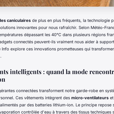
es caniculaires
de plus en plus fréquents, la technologie 
olutions innovantes pour nous rafraîchir. Selon Météo-Franc
températures dépassant les 40°C dans plusieurs régions fra
gets connectés peuvent-ils vraiment nous aider à supporte
 Info explore ces innovations prometteuses qui transformen
.
ts intelligents : quand la mode rencontr
on
igérantes connectées transforment notre garde-robe en sys
ersonnel. Ces vêtements intègrent des
micro-ventilateurs
et
alimentés par des batteries lithium-ion. Le principe repose s
'évaporation contrôlée d'eau à travers des tissus techniques 