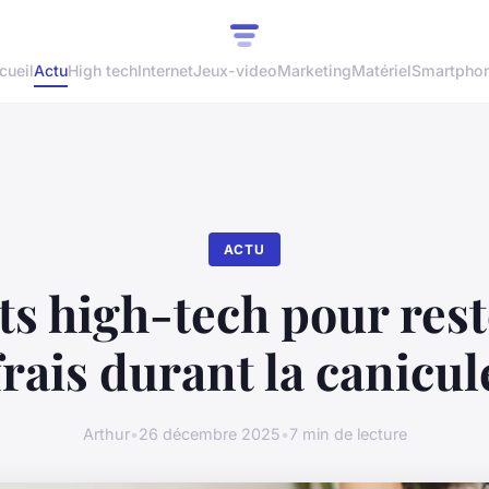
cueil
Actu
High tech
Internet
Jeux-video
Marketing
Matériel
Smartpho
ACTU
ts high-tech pour rest
frais durant la canicul
Arthur
•
26 décembre 2025
•
7 min de lecture