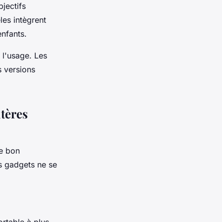
bjectifs
les intègrent
enfants.
 l'usage. Les
s versions
itères
le bon
s gadgets ne se
ortable à plus