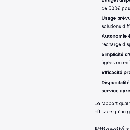
de 500€ pour
Usage prév
solutions dif
Autonomie 
recharge dis
Simplicité d'
âgées ou enf
Efficacité p
Disponibilit
service apr
Le rapport quali
efficace qu'un 
Efficacité r