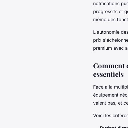
notifications pu
progressifs et 
même des fonctio
L'autonomie des
prix s'échelonn
premium avec an
Comment ch
essentiels
Face à la multip
équipement néce
valent pas, et c
Voici les critèr
Budget disp