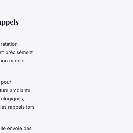
appels
ratation
ent précisément
tion mobile
 pour
ture ambiante
rologiques,
les rappels lors
lle envoie des