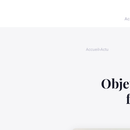
Ac
Accueil
›
Actu
Obje