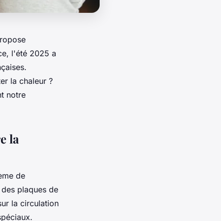
propose
e, l'été 2025 a
nçaises.
r la chaleur ?
t notre
e la
tème de
 des plaques de
ur la circulation
spéciaux.