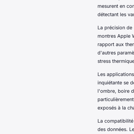
mesurent en con
détectant les va
La précision de
montres Apple W
rapport aux the
d'autres paramè
stress thermiqu
Les application
inquiétante se 
l'ombre, boire d
particulièrement
exposés à la cha
La compatibilit
des données. Le