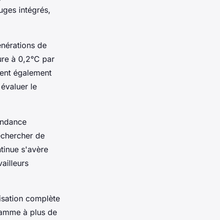
uges intégrés,
énérations de
ure à 0,2°C par
sent également
évaluer le
endance
echercher de
ntinue s'avère
ailleurs
isation complète
gamme à plus de