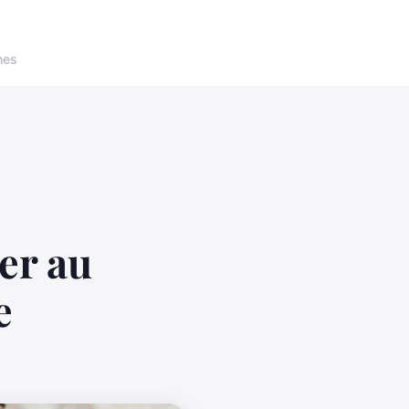
nes
er au
e