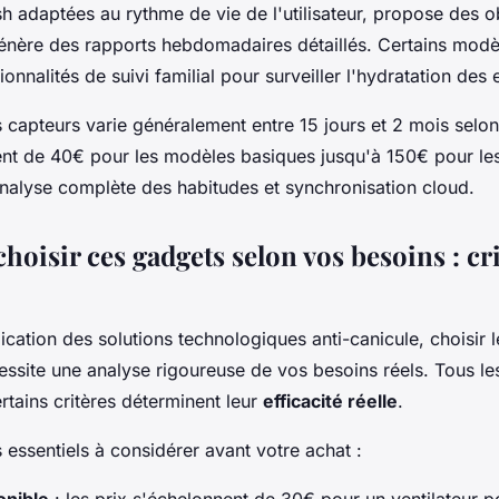
sh adaptées au rythme de vie de l'utilisateur, propose des o
génère des rapports hebdomadaires détaillés. Certains modè
nnalités de suivi familial pour surveiller l'hydratation des 
 capteurs varie généralement entre 15 jours et 2 mois selon
ent de 40€ pour les modèles basiques jusqu'à 150€ pour le
alyse complète des habitudes et synchronisation cloud.
oisir ces gadgets selon vos besoins : cr
lication des solutions technologiques anti-canicule, choisir 
ssite une analyse rigoureuse de vos besoins réels. Tous le
ertains critères déterminent leur
efficacité réelle
.
es essentiels à considérer avant votre achat :
onible
: les prix s'échelonnent de 30€ pour un ventilateur p