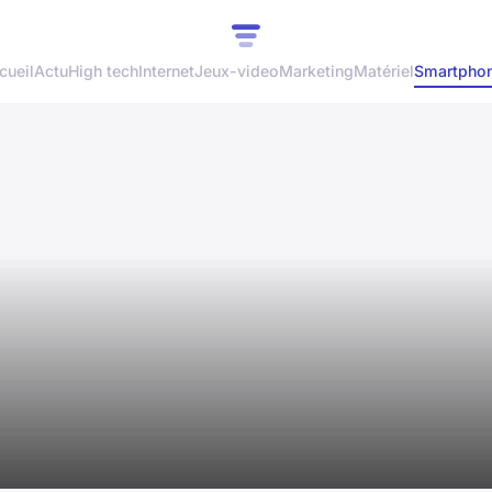
cueil
Actu
High tech
Internet
Jeux-video
Marketing
Matériel
Smartpho