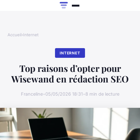
Accueil
›
Internet
INTERNET
Top raisons d’opter pour
Wisewand en rédaction SEO
Franceline
•
05/05/2026 18:31
•
8 min de lecture