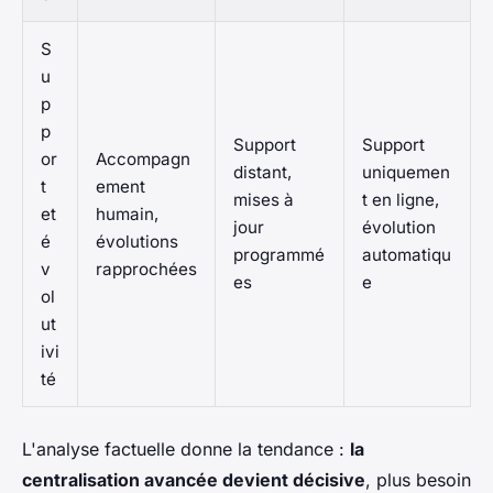
S
u
p
p
Support
Support
or
Accompagn
distant,
uniquemen
t
ement
mises à
t en ligne,
et
humain,
jour
évolution
é
évolutions
programmé
automatiqu
v
rapprochées
es
e
ol
ut
ivi
té
L'analyse factuelle donne la tendance :
la
centralisation avancée devient décisive
, plus besoin