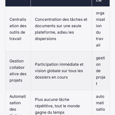
cié
orga
Centralis
Concentration des tâches et
nisat
ation des
documents sur une seule
ion
outils de
plateforme, adieu les
du
travail
dispersions
trav
ail
gesti
Gestion
Participation immédiate et
on
collabor
vision globale sur tous les
de
ative des
dossiers en cours
proje
projets
t
Automati
auto
Plus aucune tâche
sation
mati
répétitive, tout le monde
des
satio
gagne du temps