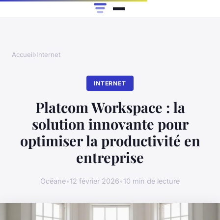
Accueil
›
Internet
INTERNET
Platcom Workspace : la
solution innovante pour
optimiser la productivité en
entreprise
Océane
•
12 février 2026
•
10 min de lecture