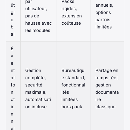
par
Packs
ût
annuels,
utilisateur,
rigides,
gl
options
pas de
extension
o
parfois
hausse avec
coûteuse
b
limitées
les modules
al
É
v
e
nt
Gestion
Bureautiqu
Partage en
ail
complète,
e standard,
temps réel,
fo
sécurité
fonctionnal
gestion
n
maximale,
ités
documenta
ct
automatisati
limitées
ire
io
on incluse
hors pack
classique
n
n
el